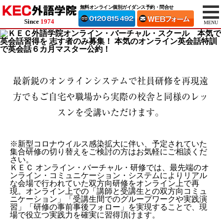
無料オンライン個別ガイダンス予約・問合せ
Since
1974
MENU
最新鋭のオンラインシステムで社員研修を再現
遠
方でもご自宅や職場から実際の校舎と同様のレッ
スンを受講いただけます。
※新型コロナウイルス感染拡大に伴い、予定されていた
集合研修の切り替えをご検討の方はお気軽にご相談くだ
さい。
ＫＥＣ オンライン・バーチャル・研修では、最先端のオ
ンライン・コミュニケーション・システムによりリアル
な会場で行われていた双方向研修をオンライン上で再
現。オンライン上での「講師と受講生との双方向コミュ
ニケーション」「受講生間でのグループワークや実践演
習」「研修の事前事後フォロー」を実現することで、現
場で役立つ実践力を確実に習得頂けます。