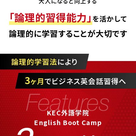
大人になると向上する
「論理的習得能力」
を活かして
論理的に学習することが大切です
論理的学習法
により
3
ヶ月
でビジネス英会話習得へ
KEC外語学院
English Boot Camp