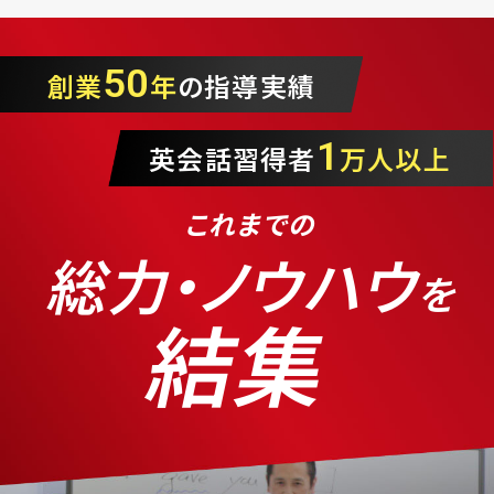
50
創業
年
の指導実績
1
英会話習得者
万人以上
これまでの
総力・ノウハウ
を
結集