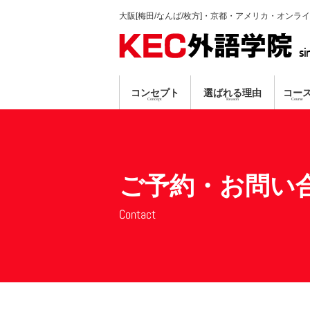
大阪[梅田/なんば/枚方]・京都・アメリカ・オンラ
si
コンセプト
選ばれる理由
コー
Concept
Reason
Course
英会話コース
TP指導方式
梅田本校
個別ガイダンス
真剣に学習する人のみ募集
プロ講師による
資格対策コ
なんば
オンラ
無料
無料
ご予約・お問い
Contact