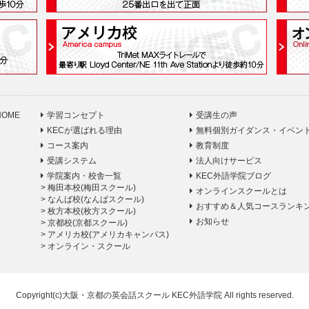
HOME
学習コンセプト
受講生の声
KECが選ばれる理由
無料個別ガイダンス・イベン
コース案内
教育制度
受講システム
法人向けサービス
学院案内・校舎一覧
KEC外語学院ブログ
>
梅田本校(梅田スクール)
オンラインスクールとは
>
なんば校(なんばスクール)
おすすめ＆人気コースランキ
>
枚方本校(枚方スクール)
お知らせ
>
京都校(京都スクール)
>
アメリカ校(アメリカキャンパス)
>
オンライン・スクール
Copyright(c)大阪・京都の英会話スクール KEC外語学院 All rights reserved.