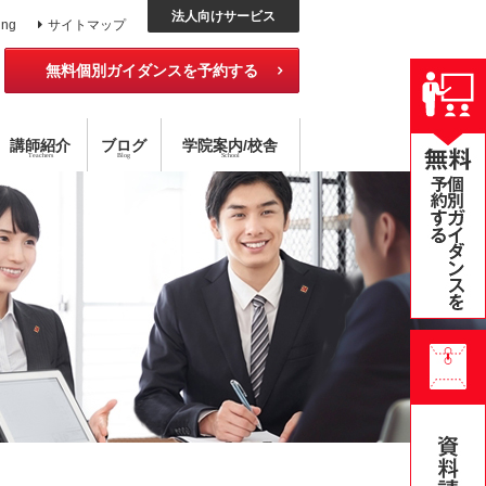
法人向けサービス
ing
サイトマップ
無料個別ガイダンスを予約する
講師紹介
ブログ
学院
案内
/校舎
Teachers
Blog
School
ッスン
外国語コース
チング×指導
アメリカ校
目標達成型 語学スクール
ハイブリッド型選択受講
無料公開セミナー
オンライン・スクール
個別レッスン