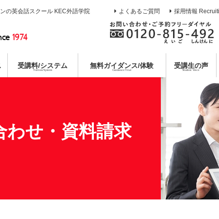
インの英会話スクール KEC外語学院
よくあるご質問
採用情報 Recruit
nce
1974
ス
受講料/システム
無料
ガイダンス/体験
受講生の声
Tuition/System
Guidance/Trial
Student Voice
熱誠指導
ース
校
イン
ガイダンス
目標達成システム
通訳養成コース
枚方本校
教育第一主義宣言
無料合同説明会
コミットメントシステム
特別講座
京都校
無料体験レ
各種
コー
個別
合わせ・資料請求