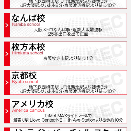
学院案内・校舎一覧
梅田本校(梅田スクール
なんば校(なんばスクール
枚方本校(枚方スクール
京都校(京都スクール)
アメリカ校(アメリカキャン