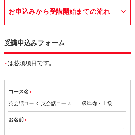
受講申込みフォーム
Form
お申込みから受講開始まで
受講申込みフォーム