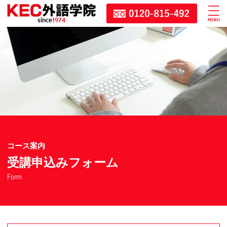
since
1974
コース案内