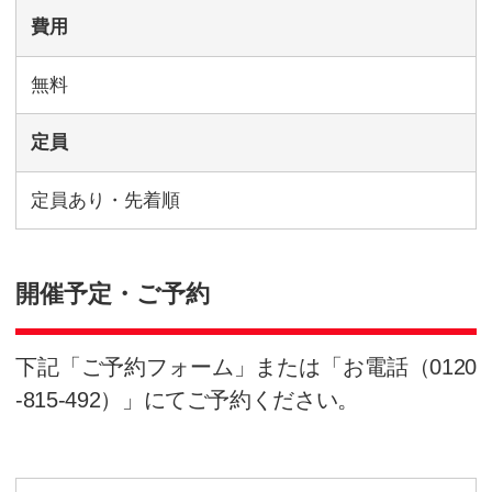
KEC外語学院の提唱する「超ビ
では、「構文×語彙×発音」の論
日常英会話からビジネス英会話
す！
是非、KEC外語学院独自の論理
ださい。