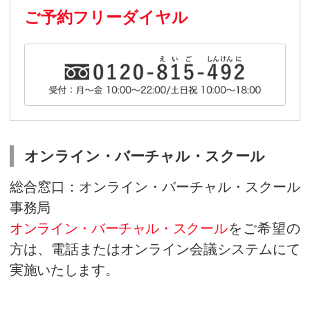
対象
初級者～上級者
費用
無料
定員
定員あり・先着順