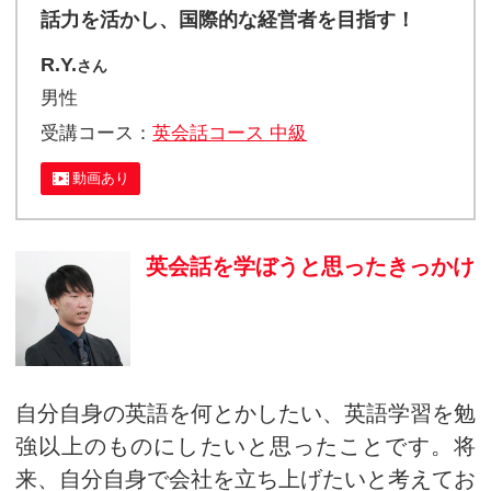
たった半年間でTOEIC®が505点か
で上昇！そして英検®1級合格！
話力を活かし、国際的な経営者を