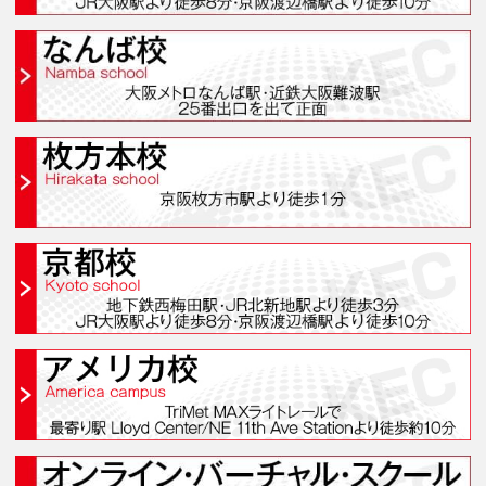
教材はもらえますか？
通訳養成コース Basic -O
VIRTUAL SCHOOL-の