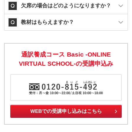
軽にご予約ください。
実際のプロ通訳の講師がお電話
ン・システムでお一人おひとり
せて丁寧にご案内いたします。
受講情報
受講料