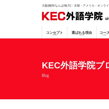
大阪[梅田/なんば/枚方]・京都・アメリカ・オンラ
si
コンセプト
選ばれる理由
コー
Concept
Reason
Course
英会話コース
TP指導方式
梅田本校
個別ガイダンス
真剣に学習する人のみ募集
プロ講師による
資格対策コ
なんば
オンラ
無料
無料
KEC外語学院ブ
Blog