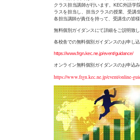
クラス担当講師が行います。
KEC
外語学
ラスを担当し、担当クラスの授業、受講
各担当講師が責任を持って、受講生の皆様
無料個別ガイダンスにて詳細をご説明致し
各校舎での無料個別ガイダンスのお申し込
https://www.frgn.kec.ne.jp/event/guidance/
オンライン無料個別ガイダンスのお申込み
https://www.frgn.kec.ne.jp/event/online-gui