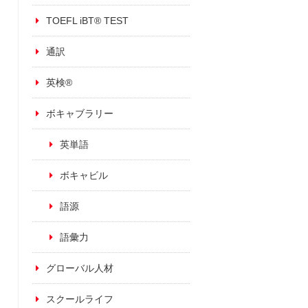
TOEFL iBT® TEST
通訳
英検®
ボキャブラリー
英単語
ボキャビル
語源
語彙力
グローバル人材
スクールライフ