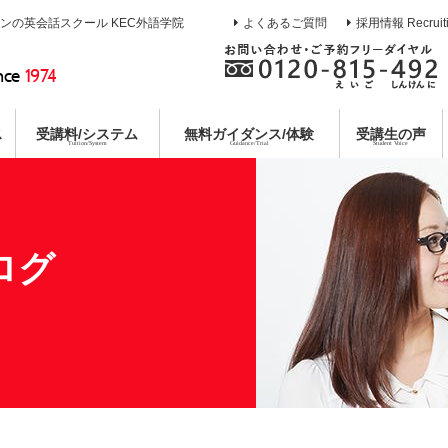
インの英会話スクール KEC外語学院
よくあるご質問
採用情報 Recruit
nce
1974
ス
受講料/システム
無料
ガイダンス/体験
受講生の声
Tuition/System
Guidance/Trial
Student Voice
熱誠指導
ース
校
イン
ガイダンス
目標達成システム
通訳養成コース
枚方本校
教育第一主義宣言
無料合同説明会
コミットメントシステム
特別講座
京都校
無料体験レ
各種
コー
個別
ログ