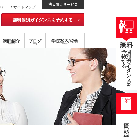
法人向けサービス
ing
サイトマップ
無料個別ガイダンスを予約する
講師紹介
ブログ
学院
案内
/校舎
Teachers
Blog
School
ッスン
外国語コース
チング×指導
アメリカ校
目標達成型 語学スクール
ハイブリッド型選択受講
無料公開セミナー
オンライン・スクール
個別レッスン