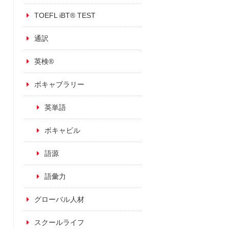
TOEFL iBT® TEST
通訳
英検®
ボキャブラリー
英単語
ボキャビル
語源
語彙力
グローバル人材
スクールライフ