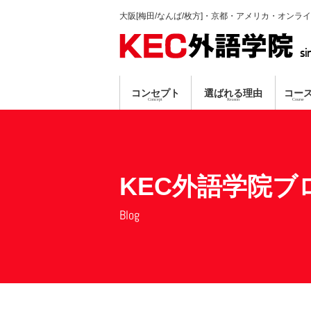
大阪[梅田/なんば/枚方]・京都・アメリカ・オンラ
si
コンセプト
選ばれる理由
コー
Concept
Reason
Course
英会話コース
TP指導方式
梅田本校
個別ガイダンス
真剣に学習する人のみ募集
プロ講師による
資格対策コ
なんば
オンラ
無料
無料
KEC外語学院ブ
Blog