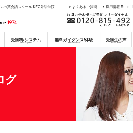
インの英会話スクール KEC外語学院
よくあるご質問
採用情報 Recruit
nce
1974
ス
受講料/システム
無料
ガイダンス/体験
受講生の声
Tuition/System
Guidance/Trial
Student Voice
熱誠指導
ース
校
イン
ガイダンス
目標達成システム
通訳養成コース
枚方本校
教育第一主義宣言
無料合同説明会
コミットメントシステム
特別講座
京都校
無料体験レ
各種
コー
個別
ログ