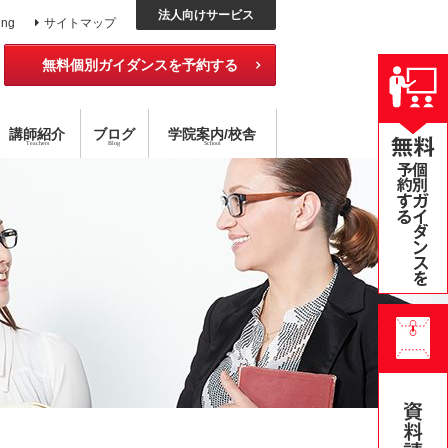
法人向けサービス
ing
サイトマップ
無料個別ガイダンスを予約する
講師紹介
ブログ
学院
案内
/校舎
Teachers
Blog
School
ッスン
外国語コース
チング×指導
アメリカ校
目標達成型 語学スクール
ハイブリッド型選択受講
無料公開セミナー
オンライン・スクール
個別レッスン