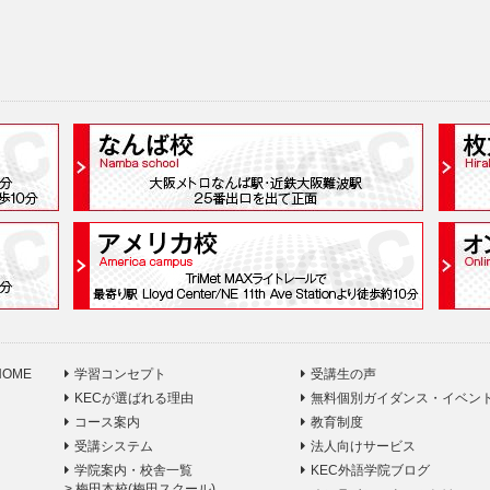
HOME
学習コンセプト
受講生の声
KECが選ばれる理由
無料個別ガイダンス・イベン
コース案内
教育制度
受講システム
法人向けサービス
学院案内・校舎一覧
KEC外語学院ブログ
>
梅田本校(梅田スクール)