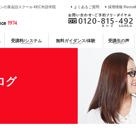
インの英会話スクール KEC外語学院
よくあるご質問
採用情報 Recruit
nce
1974
ス
受講料/システム
無料
ガイダンス/体験
受講生の声
Tuition/System
Guidance/Trial
Student Voice
熱誠指導
ース
校
イン
ガイダンス
目標達成システム
通訳養成コース
枚方本校
教育第一主義宣言
無料合同説明会
コミットメントシステム
特別講座
京都校
無料体験レ
各種
コー
個別
ログ