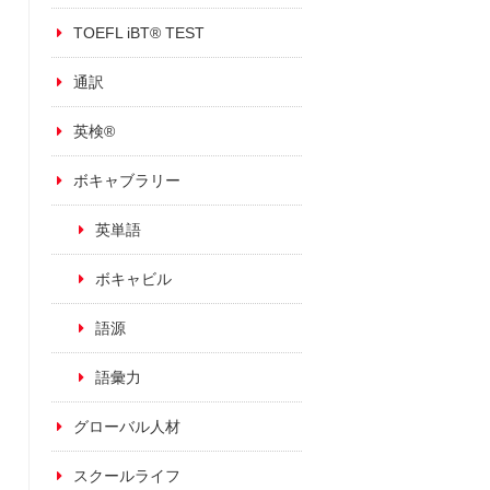
TOEFL iBT® TEST
通訳
英検®
ボキャブラリー
英単語
ボキャビル
語源
語彙力
グローバル人材
スクールライフ