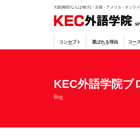
大阪[梅田/なんば/枚方]・京都・アメリカ・オンラ
si
コンセプト
選ばれる理由
コー
Concept
Reason
Course
英会話コース
TP指導方式
梅田本校
個別ガイダンス
真剣に学習する人のみ募集
プロ講師による
資格対策コ
なんば
オンラ
無料
無料
KEC外語学院ブ
Blog