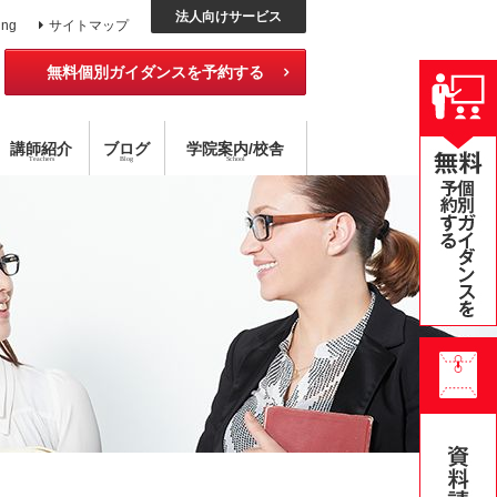
法人向けサービス
ing
サイトマップ
無料個別ガイダンスを予約する
講師紹介
ブログ
学院
案内
/校舎
Teachers
Blog
School
ッスン
外国語コース
チング×指導
アメリカ校
目標達成型 語学スクール
ハイブリッド型選択受講
無料公開セミナー
オンライン・スクール
個別レッスン