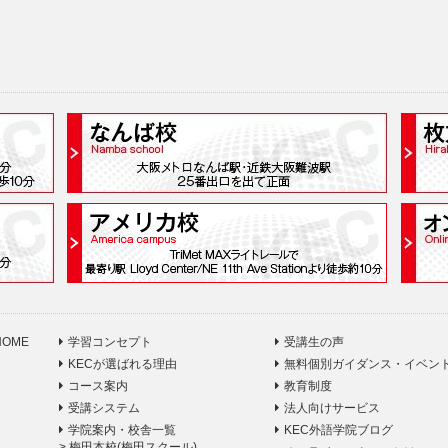
HOME
学習コンセプト
受講生の声
KECが選ばれる理由
無料個別ガイダンス・イベン
コース案内
教育制度
受講システム
法人向けサービス
学院案内・校舎一覧
KEC外語学院ブログ
>
梅田本校(梅田スクール)