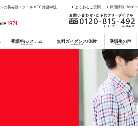
インの英会話スクール KEC外語学院
よくあるご質問
採用情報 Recruit
nce
1974
ス
受講料/システム
無料
ガイダンス/体験
受講生の声
Tuition/System
Guidance/Trial
Student Voice
熱誠指導
ース
校
イン
ガイダンス
目標達成システム
通訳養成コース
枚方本校
教育第一主義宣言
無料合同説明会
コミットメントシステム
特別講座
京都校
無料体験レ
各種
コー
個別