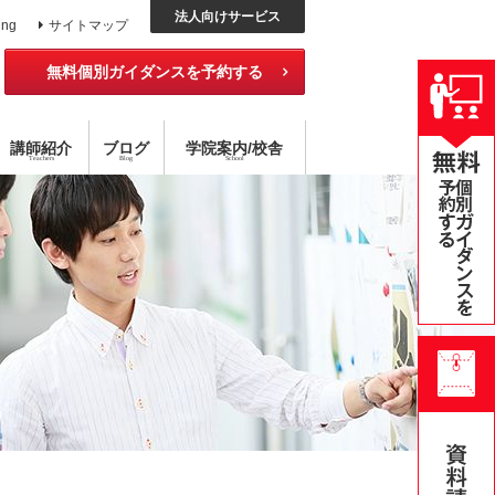
法人向けサービス
ing
サイトマップ
無料個別ガイダンスを予約する
講師紹介
ブログ
学院
案内
/校舎
Teachers
Blog
School
ッスン
外国語コース
チング×指導
アメリカ校
目標達成型 語学スクール
ハイブリッド型選択受講
無料公開セミナー
オンライン・スクール
個別レッスン