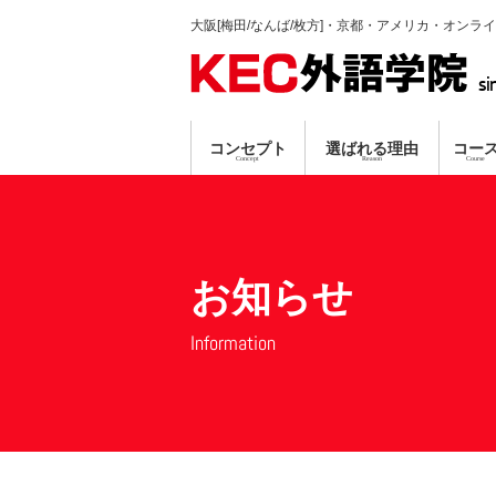
大阪[梅田/なんば/枚方]・京都・アメリカ・オンラ
si
コンセプト
選ばれる理由
コー
Concept
Reason
Course
英会話コース
TP指導方式
梅田本校
個別ガイダンス
真剣に学習する人のみ募集
プロ講師による
資格対策コ
なんば
オンラ
無料
無料
お知らせ
Information