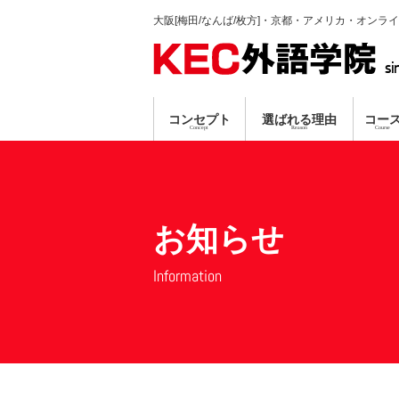
大阪[梅田/なんば/枚方]・京都・アメリカ・オンラ
si
コンセプト
選ばれる理由
コー
Concept
Reason
Course
英会話コース
TP指導方式
梅田本校
個別ガイダンス
真剣に学習する人のみ募集
プロ講師による
資格対策コ
なんば
オンラ
無料
無料
お知らせ
Information