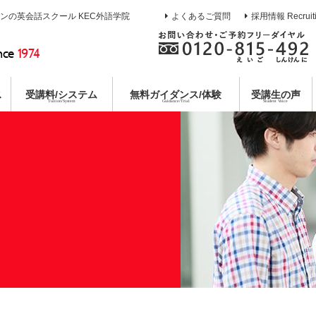
インの英会話スクール KEC外語学院
よくあるご質問
採用情報 Recruit
nce
1974
ス
受講料/システム
無料
ガイダンス/体験
受講生の声
Tuition/System
Guidance/Trial
Student Voice
熱誠指導
ース
校
イン
ガイダンス
目標達成システム
通訳養成コース
枚方本校
教育第一主義宣言
無料合同説明会
コミットメントシステム
特別講座
京都校
無料体験レ
各種
コー
個別