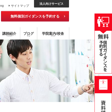
法人向けサービス
ing
サイトマップ
無料個別ガイダンスを予約する
講師紹介
ブログ
学院
案内
/校舎
Teachers
Blog
School
ッスン
外国語コース
チング×指導
アメリカ校
目標達成型 語学スクール
ハイブリッド型選択受講
無料公開セミナー
オンライン・スクール
個別レッスン