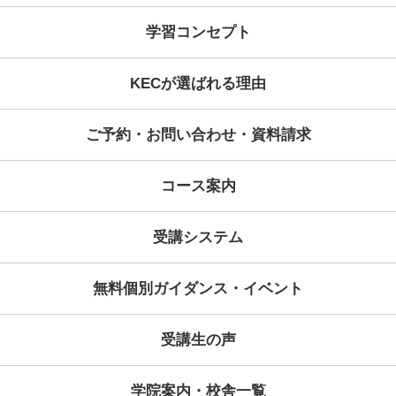
Category
Archive
学習コンセプト