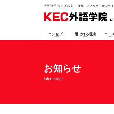
大阪[梅田/なんば/枚方]・京都・アメリカ・オンラ
si
コンセプト
選ばれる理由
コー
Concept
Reason
Course
英会話コース
TP指導方式
梅田本校
個別ガイダンス
真剣に学習する人のみ募集
プロ講師による
資格対策コ
なんば
オンラ
無料
無料
お知らせ
Information