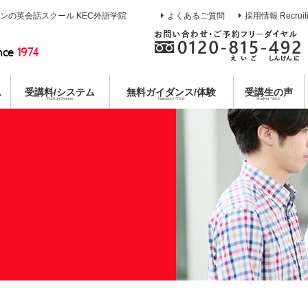
インの英会話スクール KEC外語学院
よくあるご質問
採用情報 Recruit
nce
1974
ス
受講料/システム
無料
ガイダンス/体験
受講生の声
Tuition/System
Guidance/Trial
Student Voice
熱誠指導
ース
校
イン
ガイダンス
目標達成システム
通訳養成コース
枚方本校
教育第一主義宣言
無料合同説明会
コミットメントシステム
特別講座
京都校
無料体験レ
各種
コー
個別