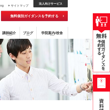
法人向けサービス
ing
サイトマップ
無料個別ガイダンスを予約する
講師紹介
ブログ
学院
案内
/校舎
Teachers
Blog
School
ッスン
外国語コース
チング×指導
アメリカ校
目標達成型 語学スクール
ハイブリッド型選択受講
無料公開セミナー
オンライン・スクール
個別レッスン