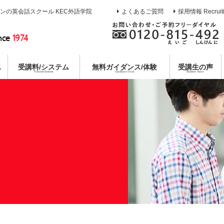
インの英会話スクール KEC外語学院
よくあるご質問
採用情報 Recruit
nce
1974
ス
受講料/システム
無料
ガイダンス/体験
受講生の声
Tuition/System
Guidance/Trial
Student Voice
熱誠指導
ース
校
イン
ガイダンス
目標達成システム
通訳養成コース
枚方本校
教育第一主義宣言
無料合同説明会
コミットメントシステム
特別講座
京都校
無料体験レ
各種
コー
個別