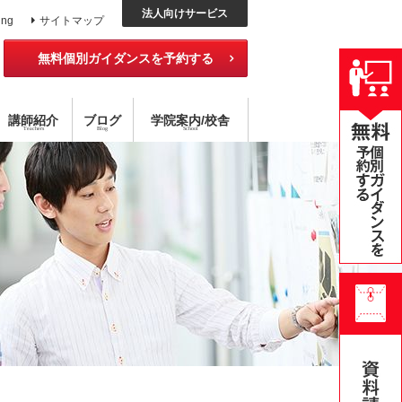
法人向けサービス
ing
サイトマップ
無料個別ガイダンスを予約する
講師紹介
ブログ
学院
案内
/校舎
Teachers
Blog
School
ッスン
外国語コース
チング×指導
アメリカ校
目標達成型 語学スクール
ハイブリッド型選択受講
無料公開セミナー
オンライン・スクール
個別レッスン