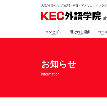
大阪[梅田/なんば/枚方]・京都・アメリカ・オンラ
si
コンセプト
選ばれる理由
コー
Concept
Reason
Course
英会話コース
TP指導方式
梅田本校
個別ガイダンス
真剣に学習する人のみ募集
プロ講師による
資格対策コ
なんば
オンラ
無料
無料
お知らせ
Information