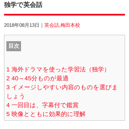
Blog
独学で英会話
2018年08月13日
英会話
,
梅田本校
目次