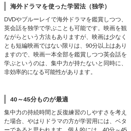
1
海外ドラマを使った学習法
2
40～45分ものが最適
3
イメージしやすい内容のも
しょう
4
一回目は、字幕付で鑑賞
5
映像とともに効果的に理解
海外ドラマを使った学習法（