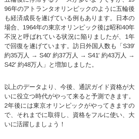
H29’ 10,564名
また、訪日外国人数も以下のよ
す。
S60’ 約230万 → H1′ 約2
約350万 → H10′ 約410万 → 
万 → H25’ 約1,000万 → H2
万 → H27’ 約1,900万 → H2
万