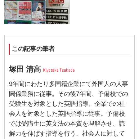
英検1級受験のススメ
10年以上前、通訳ガイド試験に
得者、TOEIC高得点者の英語
度」というものは存在しません
昔の通訳ガイド試験は英検1級
く、「英検1級は合格したが、
は不合格だった」という事例が