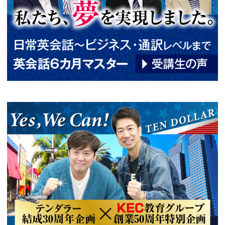
受験生を対象とした英語指導、
会人を対象とした英語指導に従
では受講生に英文法の本質を理
解力を伸ばす指導を行う。社会
は英文雑誌を翻訳するための「
座」、日本文化を英語で説明す
「英会話講座」、TOEICスコ
的とした「TOEIC対策講座」
講生の効率的な英語力アップを
を行う。