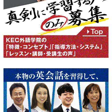
この記事の筆者
塚田 清高
Kiyotaka Tsukada
9年間にわたり多国籍企業にて
関係業務に従事。その後7年間