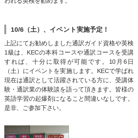
不況と呼ばれている状況に陥り
で回復を遂げています。訪日外国人
約35万人 → S40′ 約37万人 → S4
S42′ 約48万人」と増加しました
以上のデータより、今後、通訳
いに役立つ時代がやって来ると
2年後には東京オリンピックが
で、それまでに取得し、資格を
いに活躍しましょう！