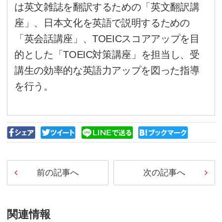
た。しかし近年、通訳ガイド有
という国策により、以前より取
になっています。現在、英検1
はTOEIC900以上の資格があれ
語は免除されます。個人的には
能力しか問われないTOEICより
われる英検を勧めます。
10/6（土）、イベント実施