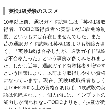
阿部首相も1月の国会での施政
外国人数について「
次は3000万
なる高みを目指してまいります
ように、今後ますます増加する
す。IMFによりますと、五輪開
五輪後に停滞するケースが多いよ
96年のアトランタオリンピック
も経済成長を遂げている例もあ
場合、1964年の東京オリンピック