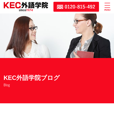
since
1974
KEC外語学院ブログ