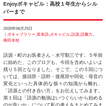
Blog
Enjoyボキャビル：高校１年
バーまで
2020年06月25日
ボキャブラリー
,
英単語
,
ボキャビル
,
梅田本校