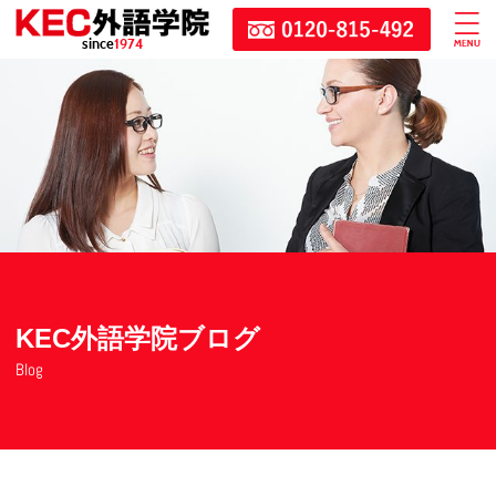
since
1974
KEC外語学院ブログ