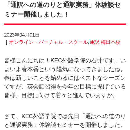
Blog
「通訳への道のりと通訳実務
ミナー開催しました！
2023年04月01日
オンライン・バーチャル・スクール
,