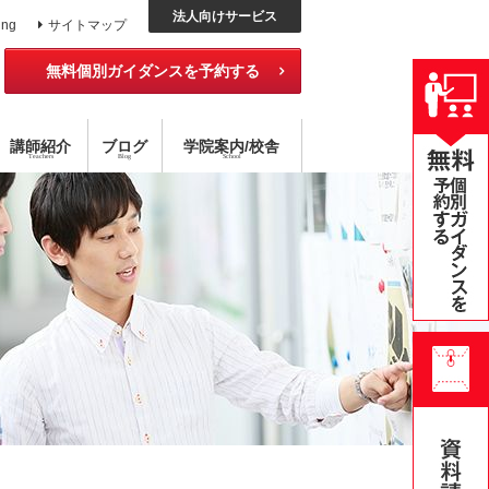
法人向けサービス
ing
サイトマップ
無料個別ガイダンスを予約する
講師紹介
ブログ
学院
案内
/校舎
Teachers
Blog
School
ッスン
外国語コース
チング×指導
アメリカ校
目標達成型 語学スクール
ハイブリッド型選択受講
無料公開セミナー
オンライン・スクール
個別レッスン