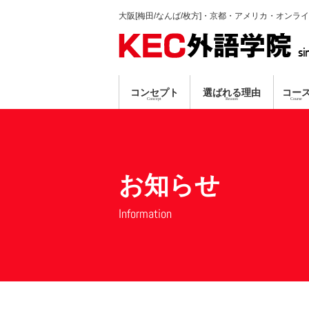
大阪[梅田/なんば/枚方]・京都・アメリカ・オンラ
si
コンセプト
選ばれる理由
コー
Concept
Reason
Course
英会話コース
TP指導方式
梅田本校
個別ガイダンス
真剣に学習する人のみ募集
プロ講師による
資格対策コ
なんば
オンラ
無料
無料
お知らせ
Information