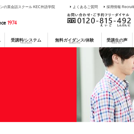
インの英会話スクール KEC外語学院
よくあるご質問
採用情報 Recruit
nce
1974
ス
受講料/システム
無料
ガイダンス/体験
受講生の声
Tuition/System
Guidance/Trial
Student Voice
熱誠指導
ース
校
イン
ガイダンス
目標達成システム
通訳養成コース
枚方本校
教育第一主義宣言
無料合同説明会
コミットメントシステム
特別講座
京都校
無料体験レ
各種
コー
個別