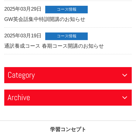
1/14(日)
前の記事へ
次
関連情報