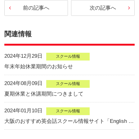
（水）の間、休業期間となります
１２月３１日（土）～１月４日
問合せ等につきましては、１月
にご返答差し上げます。
何卒ご了承くださいませ。
前の記事へ
次