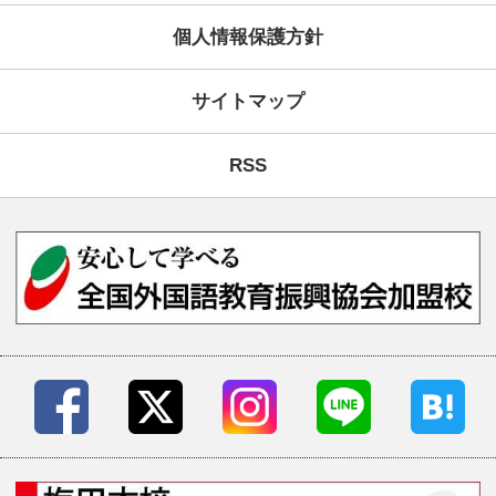
受講生の声
学院案内・校舎一覧
梅田本校(梅田スクール
なんば校(なんばスクール
枚方本校(枚方スクール