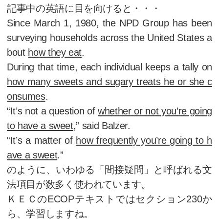
さて本日は久々に、TIME for Ki
紹介します。6月3日付の「So long,
らです。
Do you
have a sweet tooth
?（甘
すか?）というセンテンスから
アメリカの子供たちは砂糖の多
類を食べる量が減ってきている
す。
記事中の英語に目を向けると・・