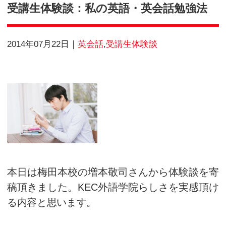
Blog
受講生体験談：私の英語・英
2014年07月22日
英会話
,
受講生体験談