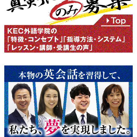
大阪・京都の英会話スクール K
｜初心者の日常英会話６カ月マ
ロ・通訳レベルまで驚異的な上
する独自のTP指導方式で目標達
剣に学習する人のみ募集！でき
来るまで、熱誠指導に一切の妥
阪[梅田/枚方]・京都[烏丸御池]でT
EFL･英検･通訳も学べる英会話
種講座の無料個別ガイダンス・
明会・無料体験レッスンも開催