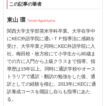
を推奨しています。また、受講
に合った具体的にどういうトレ
いただくか、カウンセリングで
す。浮いた移動時間の活用で、
スンが始まる頃には、すっかり
w
ているといいですね。
自分で隙間時間を見つけ、学習
で英語力アップに繋がるでしょう