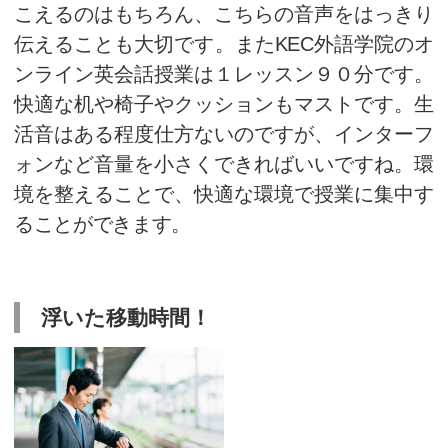
今日は
オンライン英会話レッス
するための方法
をお伝えしたいと
目次
1
オンライン英会話の環境づ
2
浮いた移動時間！