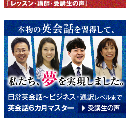
この記事の筆者
東山 環
Tamaki Higashiyama
関西大学文学部英米学科卒業。
にKEC外語学院に通いＴＰ指導