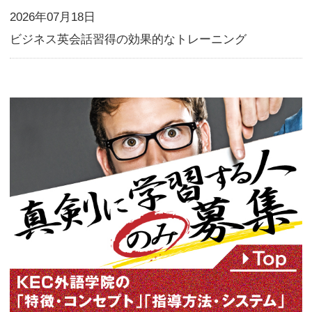
で理解が深まり、フレーズの習
おすすめです。
行ってみたい国
バーチャル背景に利用してもいい
そして、何よりまだオンライン
を受けたことがない方、ぜひチ
てください！
KEC
外語学院では
無料合同説明会
と
無料体験レッス
す。