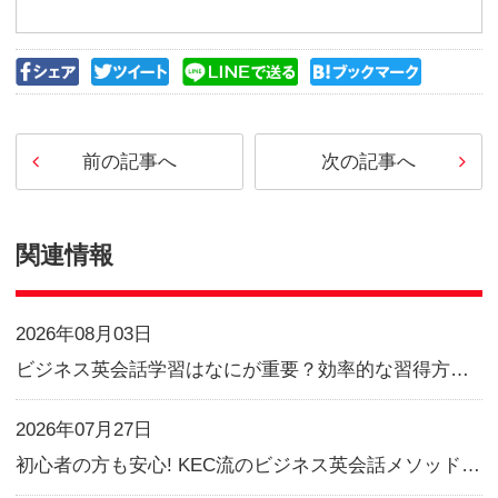
なりきる！
教室でもオンラインでも、一番
「思い」です。
初心者の方を含
ンを受けて、今より少しでも英
たい！と言う思いが皆さんの成
す。慣れた環境に一人でいる場合
aker
になりきって、「大きな声」
ャー」を使いながら、是非とも
参加してみてください！
実際