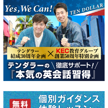
受け、大学卒業と同時にKEC外
社。梅田校・枚方校にて小学生か
での方に入門から上級クラスま
導歴は15年以上。同時に通訳学
トラリアで通訳・翻訳の勉強を
訳としての経験を積む。2013年
訳養成コースを開設し自らも指
る。