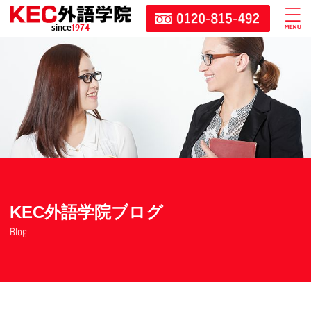
since
1974
KEC外語学院ブログ