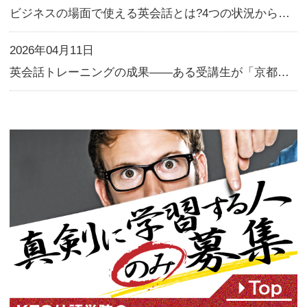
この記事の筆者
KEC外語学院
KEC Foreign Language I
大阪・京都の英会話スクール K
｜初心者の日常英会話６カ月マ
ロ・通訳レベルまで驚異的な上