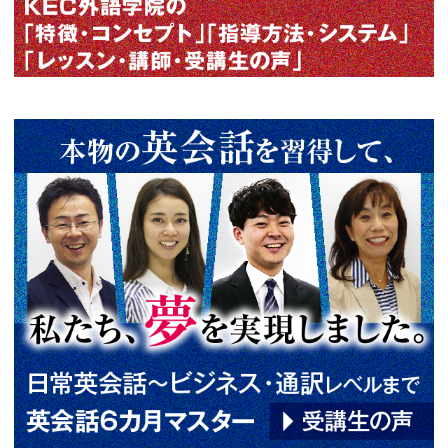
する独自のTP指導方式で目標達
剣に学習する人のみ募集！でき
来るまで、熱誠指導に一切の妥
阪[梅田/枚方]・京都[烏丸御池]でT
EFL･英検･通訳も学べる英会話
種講座の無料個別ガイダンス・
明会・無料体験レッスンも開催