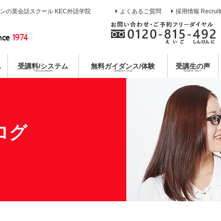
インの英会話スクール KEC外語学院
よくあるご質問
採用情報 Recruit
nce
1974
ス
受講料/システム
無料
ガイダンス/体験
受講生の声
Tuition/System
Guidance/Trial
Student Voice
熱誠指導
ース
校
イン
ガイダンス
目標達成システム
通訳養成コース
枚方本校
教育第一主義宣言
無料合同説明会
コミットメントシステム
特別講座
京都校
無料体験レ
各種
コー
個別
ログ