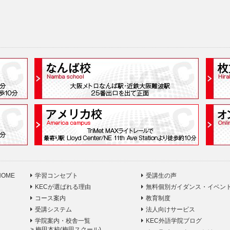
HOME
学習コンセプト
受講生の声
KECが選ばれる理由
無料個別ガイダンス・イベン
コース案内
教育制度
受講システム
法人向けサービス
学院案内・校舎一覧
KEC外語学院ブログ
>
梅田本校(梅田スクール)