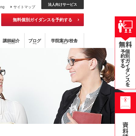
法人向けサービス
ing
サイトマップ
無料個別ガイダンスを予約する
講師紹介
ブログ
学院
案内
/校舎
Teachers
Blog
School
ッスン
外国語コース
チング×指導
アメリカ校
目標達成型 語学スクール
ハイブリッド型選択受講
無料公開セミナー
オンライン・スクール
個別レッスン