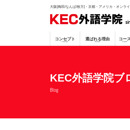
大阪[梅田/なんば/枚方]・京都・アメリカ・オンラ
si
コンセプト
選ばれる理由
コー
Concept
Reason
Course
英会話コース
TP指導方式
梅田本校
個別ガイダンス
真剣に学習する人のみ募集
プロ講師による
資格対策コ
なんば
オンラ
無料
無料
KEC外語学院ブ
Blog