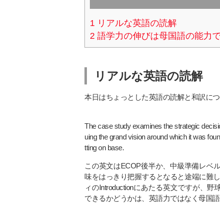
1
リアルな英語の読解
2
語学力の伸びは母国語の能力
リアルな英語の読解
本日はちょっとした英語の読解と和訳につ
The case study examines the strategic decisi
uing the grand vision around which it was found
tting on base.
この英文はECOP後半か、中級準備レベ
味をはっきり把握するとなると途端に難し
ィのIntroductionにあたる英文ですが、野球の比喩表現(s
できるかどうかは、英語力ではなく母国語