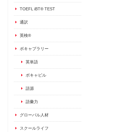
TOEFL iBT® TEST
通訳
英検®
ボキャブラリー
英単語
ボキャビル
語源
語彙力
グローバル人材
スクールライフ