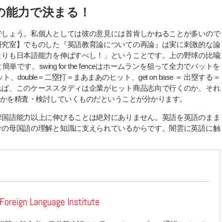
の能力で決まる！
でしょう。私個人としては彼の意見には首肯しかねることが多いので
研究室】でものした『英語教育論についての再論』は実に刺激的な論
よりも日本語能力を伸ばすべし！」ということです。上の野球の比喩
。swing for the fenceはホームランを狙って全力でバットを
、double＝二塁打＝まあまあのヒット、get on base ＝ 出塁する＝
れば、このケーススタディは企業がヒット商品志向で行くのか、それ
かを精査・検討していくものだということが分かります。
母国語能力以上に伸びることは絶対にありません。英語を英語のまま
けの母国語の理解と知識に支えられているからです。闇雲に英語に触
Foreign Language Institute