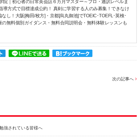
語学院｜初心者の日常英会話６カ月マスター～プロ・通訳レベルま
指導方式で目標達成公約！ 真剣に学習する人のみ募集！できなけ
大阪[梅田/枚方]・京都[烏丸御池]でTOEIC･TOEFL･英検･
座の無料個別ガイダンス・無料合同説明会・無料体験レッスンも
次の記事へ
勉強されている皆様へ