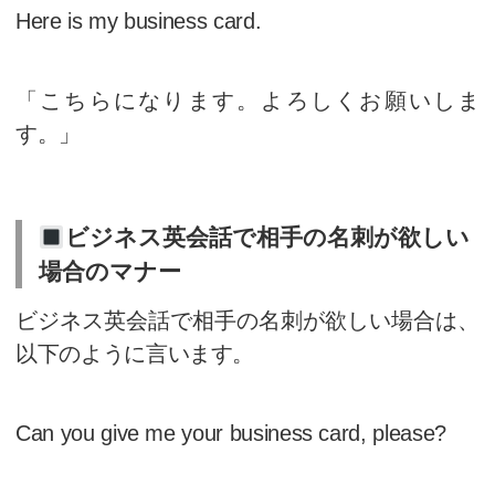
This is my colleague/supervisor, Mr
「こちらは、私の同僚/上司の
す。」