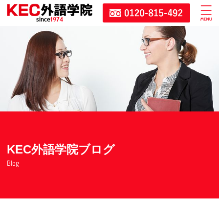
since
1974
KEC外語学院ブログ