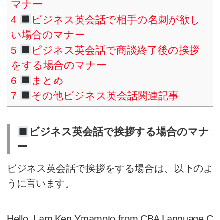
そこで、今回はビジネス英会話
る場合のマナーを紹介します。
目次
1
ビジネス英会話で挨拶す
ナー