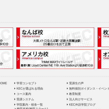
HOME
学習コンセプト
受講生の声
KECが選ばれる理由
無料個別ガイダンス・イベン
コース案内
教育制度
受講システム
法人向けサービス
学院案内・校舎一覧
KEC外語学院ブログ
>
梅田本校(梅田スクール)