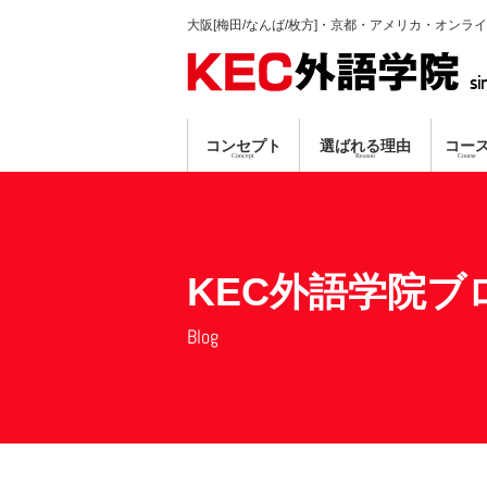
大阪[梅田/なんば/枚方]・京都・アメリカ・オンラ
si
コンセプト
選ばれる理由
コー
Concept
Reason
Course
英会話コース
TP指導方式
梅田本校
個別ガイダンス
真剣に学習する人のみ募集
プロ講師による
資格対策コ
なんば
オンラ
無料
無料
KEC外語学院ブ
Blog