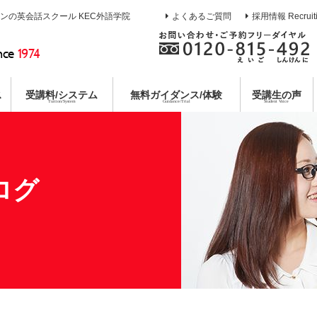
インの英会話スクール KEC外語学院
よくあるご質問
採用情報 Recruit
nce
1974
ス
受講料/システム
無料
ガイダンス/体験
受講生の声
Tuition/System
Guidance/Trial
Student Voice
熱誠指導
ース
校
イン
ガイダンス
目標達成システム
通訳養成コース
枚方本校
教育第一主義宣言
無料合同説明会
コミットメントシステム
特別講座
京都校
無料体験レ
各種
コー
個別
ログ