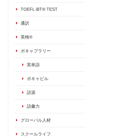
TOEFL iBT® TEST
通訳
英検®
ボキャブラリー
英単語
ボキャビル
語源
語彙力
グローバル人材
スクールライフ