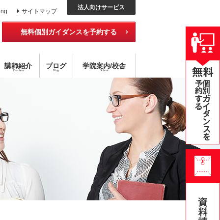
法人向けサービス
ing
サイトマップ
無料個別ガイダンスを予約する
講師紹介
ブログ
学院
案内
/校舎
Teachers
Blog
School
ッスン
外国語コース
チング×指導
アメリカ校
目標達成型 語学スクール
ハイブリッド型選択受講
無料公開セミナー
オンライン・スクール
個別レッスン