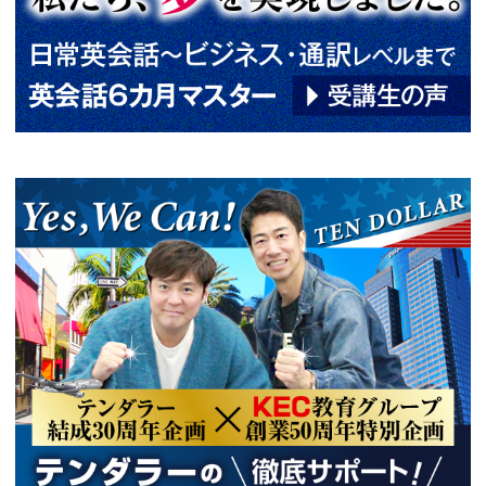
来るまで、熱誠指導に一切の妥
阪[梅田/枚方]・京都[烏丸御池]でT
EFL･英検･通訳も学べる英会話
種講座の無料個別ガイダンス・
明会・無料体験レッスンも開催
前の記事へ
次