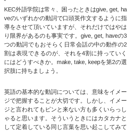
3
Make
4
Take
5
Keep
無料セミナー、開催！
昨日の9/7（日）は梅田本校で午
校では午前の時間帯で”make, take,
公開セミナーを実施しました。4
越しいただくことができ、大変な